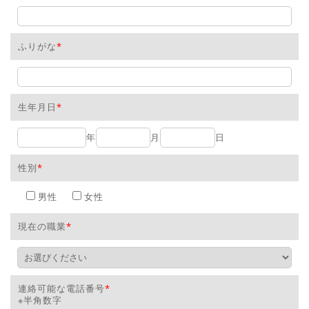
ふりがな
*
生年月日
*
年
月
日
性別
*
男性
女性
現在の職業
*
連絡可能な電話番号
*
※半角数字