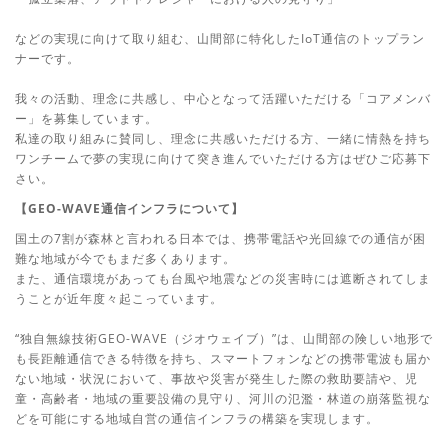
などの実現に向けて取り組む、山間部に特化したIoT通信のトップラン
ナーです。
我々の活動、理念に共感し、中心となって活躍いただける「コアメンバ
ー」を募集しています。
私達の取り組みに賛同し、理念に共感いただける方、一緒に情熱を持ち
ワンチームで夢の実現に向けて突き進んでいただける方はぜひご応募下
さい。
【GEO-WAVE通信インフラについて】
国土の7割が森林と言われる日本では、携帯電話や光回線での通信が困
難な地域が今でもまだ多くあります。
また、通信環境があっても台風や地震などの災害時には遮断されてしま
うことが近年度々起こっています。
“独自無線技術GEO-WAVE（ジオウェイブ）”は、山間部の険しい地形で
も長距離通信できる特徴を持ち、スマートフォンなどの携帯電波も届か
ない地域・状況において、事故や災害が発生した際の救助要請や、児
童・高齢者・地域の重要設備の見守り、河川の氾濫・林道の崩落監視な
どを可能にする地域自営の通信インフラの構築を実現します。