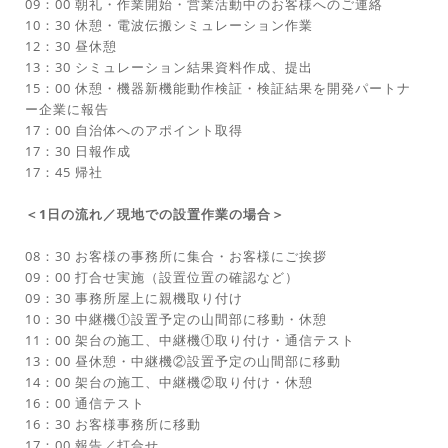
09：00 朝礼・作業開始・営業活動中のお客様へのご連絡
10：30 休憩・電波伝搬シミュレーション作業
12：30 昼休憩
13：30 シミュレーション結果資料作成、提出
15：00 休憩・機器新機能動作検証・検証結果を開発パートナ
ー企業に報告
17：00 自治体へのアポイント取得
17：30 日報作成
17：45 帰社
＜1日の流れ／現地での設置作業の場合＞
08：30 お客様の事務所に集合・お客様にご挨拶
09：00 打合せ実施（設置位置の確認など）
09：30 事務所屋上に親機取り付け
10：30 中継機①設置予定の山間部に移動・休憩
11：00 架台の施工、中継機①取り付け・通信テスト
13：00 昼休憩・中継機②設置予定の山間部に移動
14：00 架台の施工、中継機②取り付け・休憩
16：00 通信テスト
16：30 お客様事務所に移動
17：00 報告／打合せ