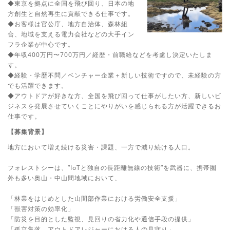
◆東京を拠点に全国を飛び回り、日本の地
方創生と自然再生に貢献できる仕事です。
◆お客様は官公庁、地方自治体、森林組
合、地域を支える電力会社などの大手イン
フラ企業が中心です。
◆年収400万円〜700万円／経歴・前職給などを考慮し決定いたしま
す。
◆経験・学歴不問／ベンチャー企業＋新しい技術ですので、未経験の方
でも活躍できます。
◆アウトドアが好きな方、全国を飛び回って仕事がしたい方、新しいビ
ジネスを発展させていくことにやりがいを感じられる方が活躍できるお
仕事です。
【募集背景】
地方において増え続ける災害・課題、一方で減り続ける人口。
フォレストシーは、”IoTと独自の長距離無線の技術”を武器に、携帯圏
外も多い奥山・中山間地域において、
「林業をはじめとした山間部作業における労働安全支援」
「獣害対策の効率化」
「防災を目的とした監視、見回りの省力化や通信手段の提供」
「孤立集落、アウトドアレジャーにおける人の見守り」