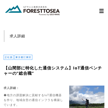
Toggl
navig
求人詳細
正社員
東京都江東区
【山間部に特化した通信システム】IoT通信ベンチ
ャーの”総合職”
求人詳細：
◆地方の課題解決に貢献するIoT通信機器
を作り、地域自営の通信インフラを構築し
ています。