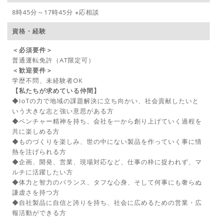
8時45分～17時45分 ※応相談
資格・経験
＜必須要件＞
普通運転免許（AT限定可）
＜歓迎要件＞
学歴不問、未経験者OK
【私たちが求めている仲間】
◆IoTの力で地域の課題解決に立ち向かい、社会貢献したいと
いう大きな志と強い意思がある方
◆ベンチャー精神を持ち、会社を一から創り上げていく過程を
共に楽しめる方
◆ものづくりを楽しみ、世の中にない製品を作っていく事に情
熱を注げられる方
◆企画、開発、営業、現場対応など、仕事の枠に捉われず、マ
ルチに活躍したい方
◆体力と智力のバランス、タフな心身、そして何事にも奢らぬ
謙虚さを持つ方
◆自社製品に自信と誇りを持ち、社会に広めるための営業・広
報活動ができる方