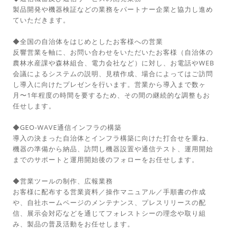
製品開発や機器検証などの業務をパートナー企業と協力し進め
ていただきます。
◆全国の自治体をはじめとしたお客様への営業
反響営業を軸に、お問い合わせをいただいたお客様（自治体の
農林水産課や森林組合、電力会社など）に対し、お電話やWEB
会議によるシステムの説明、見積作成、場合によってはご訪問
し導入に向けたプレゼンを行います。営業から導入まで数ヶ
月〜1年程度の時間を要するため、その間の継続的な調整もお
任せします。
◆GEO-WAVE通信インフラの構築
導入の決まった自治体とインフラ構築に向けた打合せを重ね、
機器の準備から納品、訪問し機器設置や通信テスト、運用開始
までのサポートと運用開始後のフォローをお任せします。
◆営業ツールの制作、広報業務
お客様に配布する営業資料／操作マニュアル／手順書の作成
や、自社ホームページのメンテナンス、プレスリリースの配
信、展示会対応などを通じてフォレストシーの理念や取り組
み、製品の普及活動をお任せします。