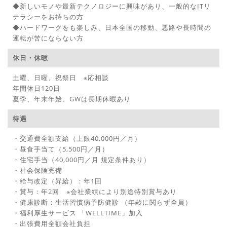
◆新しいモノや最新テクノロジーに興味があり、一般的なITリ
テラシーをお持ちの方
◆ハードワークをも楽しみ、日本全国の移動、悪路や長時間の
運転が苦にならない方
休日・休暇
土曜、日曜、祝祭日 ※応相談
年間休日120日
夏季、年末年始、GWは長期休暇あり
待遇
・交通費全額支給（上限40,000円／月）
・昼食手当て（5,500円／月）
・住宅手当（40,000円／月 規定条件あり）
・社会保険完備
・給与改定（昇給）：年1回
・賞与：年2回 ※会社業績により別途特別賞与あり
・健康診断：生活習慣病予防健診 （年齢に関らず全員）
・福利厚生サービス 「WELLTIME」加入
・出張費用全額会社負担