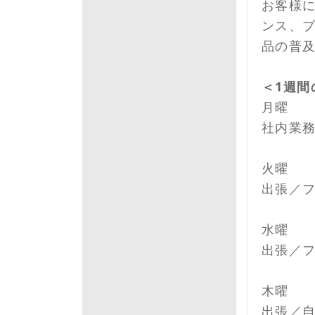
お客様
ンス、
品の普
＜1週間
月曜
社内業
火曜
出張／
水曜
出張／
木曜
出張／