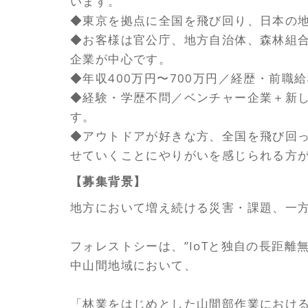
います。
◆東京を拠点に全国を飛び回り、日本の
◆お客様は官公庁、地方自治体、森林組
企業が中心です。
◆年収400万円〜700万円／経歴・前職
◆経験・学歴不問／ベンチャー企業＋新
す。
◆アウトドアが好きな方、全国を飛び回
せていくことにやりがいを感じられる方
【募集背景】
地方において増え続ける災害・課題、一
フォレストシーは、”IoTと独自の長距離
中山間地域において、
「林業をはじめとした山間部作業におけ