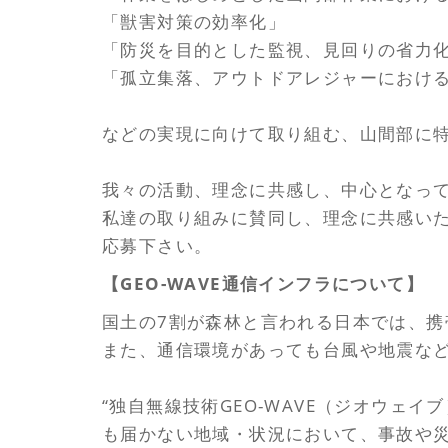
「獣害対策の効率化」
「防災を目的とした監視、見回りの省力
「孤立集落、アウトドアレジャーにおけ
などの実現に向けて取り組む、山間部に特
我々の活動、理念に共感し、中心となっ
私達の取り組みに賛同し、理念に共感い
応募下さい。
【GEO-WAVE通信インフラについて】
国土の7割が森林と言われる日本では、
また、通信環境があっても台風や地震な
“独自無線技術GEO-WAVE（ジオウェ
も届かない地域・状況において、事故や