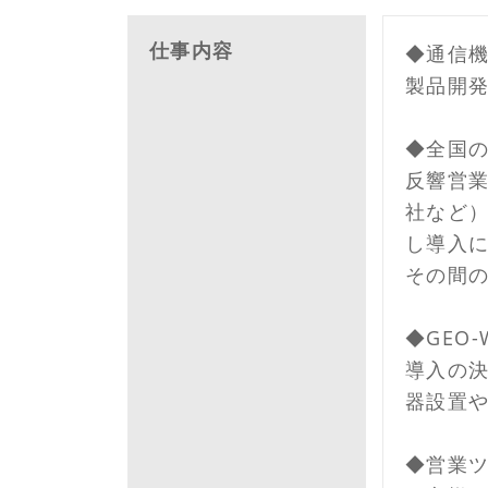
仕事内容
◆通信
製品開
◆全国
反響営
社など
し導入
その間
◆GEO
導入の
器設置
◆営業